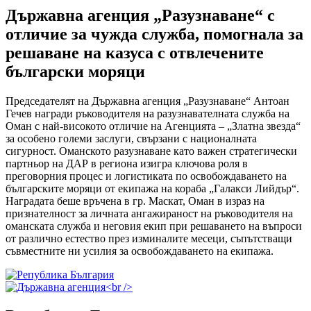
Държавна агенция „Разузнаване“ с
отличие за чужда служба, помогнала за
решаване на казуса с отвлечените
български моряци
Председателят на Държавна агенция „Разузнаване“ Антоан
Гечев награди ръководителя на разузнавателната служба на
Оман с най-високото отличие на Агенцията – „Златна звезда“
за особено големи заслуги, свързани с националната
сигурност. Оманското разузнаване като важен стратегически
партньор на ДАР в региона изигра ключова роля в
преговорния процес и логистиката по освобождаването на
българските моряци от екипажа на кораба „Галакси Лийдър“.
Наградата беше връчена в гр. Маскат, Оман в израз на
признателност за личната ангажираност на ръководителя на
оманската служба и неговия екип при решаването на въпроси
от различно естество през изминалите месеци, съпътстващи
съвместните ни усилия за освобождаването на екипажа.