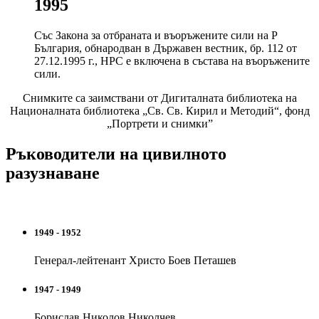
1995
Със Закона за отбраната и въоръжените сили на Р
България, обнародван в Държавен вестник, бр. 112 от
27.12.1995 г., НРС е включена в състава на въоръжените
сили.
Снимките са заимствани от Дигиталната библиотека на
Националната библиотека „Св. Св. Кирил и Методий“, фонд
„Портрети и снимки”
Ръководители на цивилното
разузнаване
1949 - 1952
Генерал-лейтенант Христо Боев Петашев
1947 - 1949
Борислав Николов Николчев