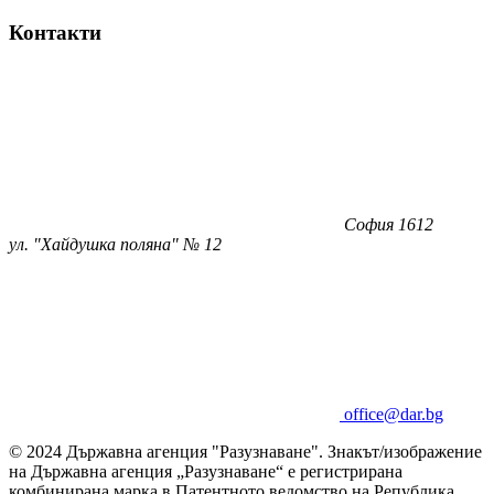
Контакти
София 1612
ул. "Хайдушка поляна" № 12
office@dar.bg
© 2024 Държавна агенция "Разузнаване". Знакът/изображение
на Държавна агенция „Разузнаване“ е регистрирана
комбинирана марка в Патентното ведомство на Република