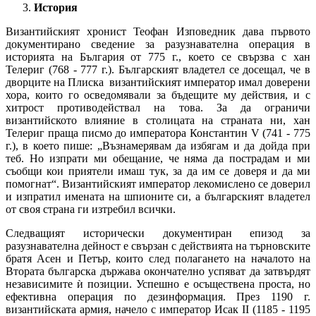
История
Византийският хронист Теофан Изповедник дава първото
документирано сведение за разузнавателна операция в
историята на България от 775 г., което се свързва с хан
Телериг (768 - 777 г.). Българският владетел се досещал, че в
дворците на Плиска византийският император имал доверени
хора, които го осведомявали за бъдещите му действия, и с
хитрост противодействал на това. За да ограничи
византийското влияние в столицата на страната ни, хан
Телериг праща писмо до императора Константин V (741 - 775
г.), в което пише: „Възнамерявам да избягам и да дойда при
теб. Но изпрати ми обещание, че няма да пострадам и ми
съобщи кои приятели имаш тук, за да им се доверя и да ми
помогнат“. Византийският император лекомислено се доверил
и изпратил имената на шпионите си, а българският владетел
от своя страна ги изтребил всички.
Следващият исторически документиран епизод за
разузнавателна дейност е свързан с действията на търновските
братя Асен и Петър, които след полагането на началото на
Втората българска държава окончателно успяват да затвърдят
независимите ѝ позиции. Успешно е осъществена проста, но
ефективна операция по дезинформация. През 1190 г.
византийската армия, начело с император Исак II (1185 - 1195