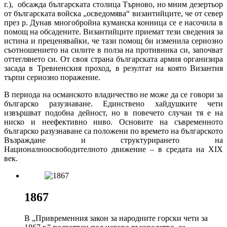
г.), обсажда българската столица Търново, но мним дезертьор
от българската войска „осведомява“ византийците, че от север
през р. Дунав многобройна куманска конница се е насочила в
помощ на обсадените. Византийците приемат тези сведения за
истина и преценявайки, че тази помощ би изменила сериозно
съотношението на силите в полза на противника си, започват
оттеглянето си. От своя страна българската армия организира
засада в Тревненския проход, в резултат на която Византия
търпи сериозно поражение.
В периода на османското владичество не може да се говори за
българско разузнаване. Единствено хайдушките чети
извършват подобна дейност, но в повечето случаи тя е на
ниско и неефективно ниво. Основите на съвременното
българско разузнаване са положени по времето на българското
Възраждане и структурирането на
Националноосвободителното движение – в средата на XIX
век.
1867
В „Привременния закон за народните горски чети за