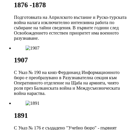
1876 -1878
Подготовката на Априлското въстание и Руско-турската
война налага изключително интензивна работа по
събиране на тайни сведения. В първите години след
Освобождението естествен приоритет има военното
разузнаване.
1907
С Указ № 190 на княз Фердинанд Информационното
бюро е преобразувано в Разузнавателна секция към
Оперативното отделение на Щаба на армията, чиято
роля през Балканската война и Междусъюзническата
война нараства.
1891
С Указ № 176 е създадено "Учебно бюро" - първият