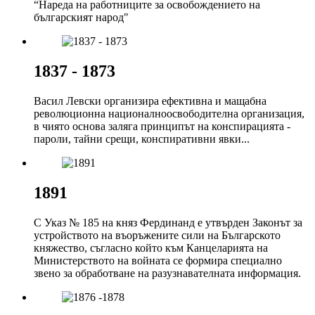
“Нареда на работниците за освобождението на
българският народ"
1837 - 1873
Васил Левски организира ефективна и мащабна
революционна националноосвободителна организация,
в чиято основа заляга принципът на конспирацията -
пароли, тайни срещи, конспиративни явки...
1891
С Указ № 185 на княз Фердинанд е утвърден Законът за
устройството на въоръжените сили на Българското
княжество, съгласно който към Канцеларията на
Министерството на войната се формира специално
звено за обработване на разузнавателната информация.