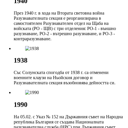
1940
През 1940 г. в хода на Втората световна война
Разузнавателната секция е реорганизирана в
самостоятелен Разузнавателен отдел на Щаба на
войската (РО - ЩВ) с три отделения: РО-1 - външно
разузнаване, РО-2 - вътрешно разузнаване, и РО-3 -
контраразузнаване.
1938
Със Солунската спогодба от 1938 г. са отменени
военните клаузи на Ньойския договор и
Разузнавателната секция възобновява дейността си.
1990
На 05.02. с Указ № 152 на Държавния съвет на Народна
република България се създава Националната
разузнавателна служба (НРС) при Държавния съвет.