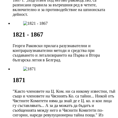
1867 г.”,подготвен под негово ръководство, са
разписани правила за вътрешния ред в четите,
включително и за противодействие на шпионската
дейност.
1821 - 1867
Георги Раковски прилага разузнавателни и
контраразузнавателни методи и средства при
създаването и легализирането на Първа и Втора
българска легия в Белград.
1871
"Както членовете на Ц. Ком. ни са никому известни, тъй
също и членовете на Чясниять Ко. са тайни... Никой отъ
Чястните Комитети няма да знай де е Ц. ко. и кои лица
гу съставляватъ... А за да можатъ да бъдатъ и
съобщенията между него и Чяснити Комитети по-
сигорни, нареди ревулуционерна тайна поща." Из