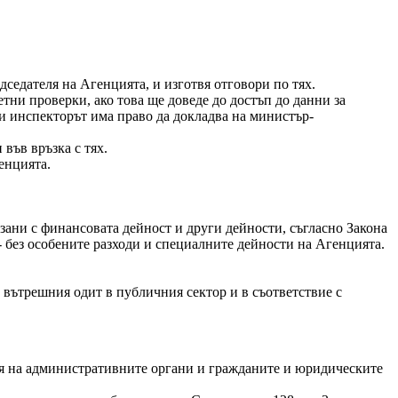
седателя на Агенцията, и изготвя отговори по тях.
тни проверки, ако това ще доведе до достъп до данни за
и инспекторът има право да докладва на министър-
във връзка с тях.
енцията.
зани с финансовата дейност и други дейности, съгласно Закона
 без особените разходи и специалните дейности на Агенцията.
 вътрешния одит в публичния сектор и в съответствие с
вия на административните органи и гражданите и юридическите