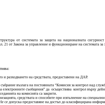
труктура от системата за защита на националната сигурност
л. 21 от Закона за управление и функциониране на системата за
твява:
 и разходването на средствата, предоставени на ДАР.
събрание възлага на постоянната “Комисия за контрол над служб
а за електронните съобщения” да осъществява контрол върху дей
седанията на комисията са закрити.
изацията, средствата и способите при изпълнение на специални 
 Не се допуска предоставяне на достъп до класифицирана информ