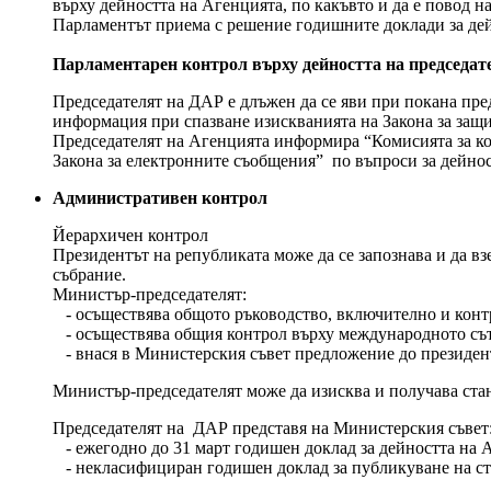
върху дейността на Агенцията, по какъвто и да е повод на
Парламентът приема с решение годишните доклади за дей
Парламентарен контрол върху дейността на председа
Председателят на ДАР е длъжен да се яви при покана пре
информация при спазване изискванията на Закона за защ
Председателят на Агенцията информира “Комисията за кон
Закона за електронните съобщения” по въпроси за дейнос
Административен контрол
Йерархичен контрол
Президентът на републиката може да се запознава и да в
събрание.
Министър-председателят:
- осъществява общото ръководство, включително и контр
- осъществява общия контрол върху международното сът
- внася в Министерския съвет предложение до президент
Министър-председателят може да изисква и получава ста
Председателят на ДАР представя на Министерския съвет
- ежегодно до 31 март годишен доклад за дейността на 
- некласифициран годишен доклад за публикуване на ст