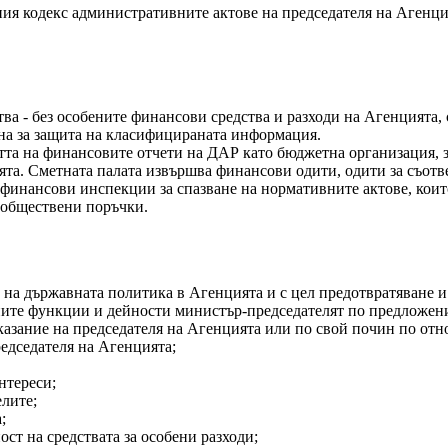
лния кодекс административните актове на председателя на Агенц
ва - без особените финансови средства и разходи на Агенцията, 
на за защита на класифицираната информация.
тта на финансовите отчети на ДАР като бюджетна организация, 
ята. Сметната палата извършва финансови одити, одити за съотв
инансови инспекции за спазване на нормативните актове, коит
а обществени поръчки.
на държавната политика в Агенцията и с цел предотвратяване и 
ните функции и дейности министър-председателят по предложени
азание на председателя на Агенцията или по свой почин по отн
едседателя на Агенцията;
нтереси;
лите;
;
ст на средствата за особени разходи;