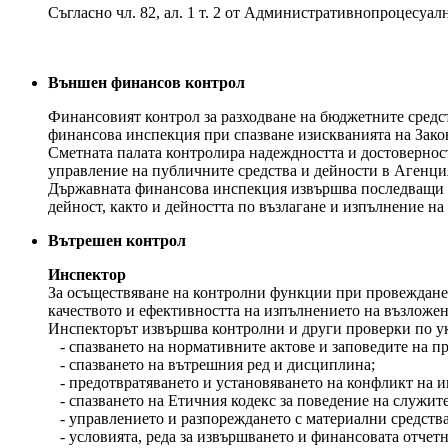
Съгласно чл. 82, ал. 1 т. 2 от Административнопроцесуа
Външен финансов контрол
Финансовият контрол за разходване на бюджетните средст
финансова инспекция при спазване изискванията на Зако
Сметната палата контролира надеждността и достовернос
управление на публичните средства и дейности в Агенци
Държавната финансова инспекция извършва последващи ф
дейност, както и дейността по възлагане и изпълнение н
Вътрешен контрол
Инспектор
За осъществяване на контролни функции при провеждане 
качеството и ефективността на изпълнението на възложе
Инспекторът извършва контролни и други проверки по ук
- спазването на нормативните актове и заповедите на пр
- спазването на вътрешния ред и дисциплина;
- предотвратяването и установяването на конфликт на и
- спазването на Етичния кодекс за поведение на служите
- управлението и разпореждането с материални средства
- условията, реда за извършването и финансовата отчетно