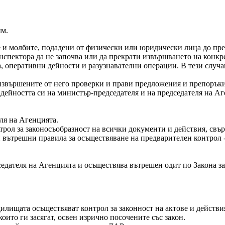
им.
и молбите, подадени от физически или юридически лица до пред
нспектора да не започва или да прекрати извършването на конкре
, оперативни дейности и разузнавателни операции. В тези случа
 извършените от него проверки и прави предложения и препоръки 
 дейността си на министър-председателя и на председателя на Аг
ля на Агенцията.
ол за законосъобразност на всички документи и действия, свър
 вътрешни правила за осъществяване на предварителен контрол -
седателя на Агенцията и осъществява вътрешен одит по Закона за
дилищата осъществяват контрол за законност на актове и дейст
ито ги засягат, освен изрично посочените със закон.