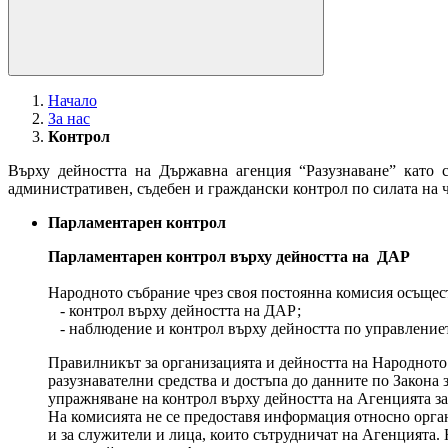
Начало
За нас
Контрол
Върху дейността на Държавна агенция “Разузнаване” като с
административен, съдебен и граждански контрол по силата на ч
Парламентарен контрол
Парламентарен контрол върху дейността на ДАР
Народното събрание чрез своя постоянна комисия осъщес
- контрол върху дейността на ДАР;
- наблюдение и контрол върху дейността по управлението
Правилникът за организацията и дейността на Народното 
разузнавателни средства и достъпа до данните по Закон
упражняване на контрол върху дейността на Агенцията за
На комисията не се предоставя информация относно орган
и за служители и лица, които сътрудничат на Агенцията.