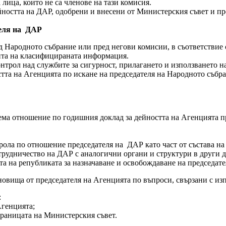
 лица, които не са членове на тази комисия.
ността на ДАР, одобрени и внесени от Министерския съвет и пре
теля на ДАР
д Народното събрание или пред негови комисии, в съответствие с
ита на класифицираната информация.
трол над службите за сигурност, прилагането и използването на
тта на Агенцията по искане на председателя на Народното събра
зема отношение по годишния доклад за дейността на Агенцията 
ола по отношение председателя на ДАР като част от състава на
рудничество на ДАР с аналогични органи и структури в други 
а на републиката за назначаване и освобождаване на председате
новища от председателя на Агенцията по въпроси, свързани с из
:
Агенцията;
раницата на Министерския съвет.