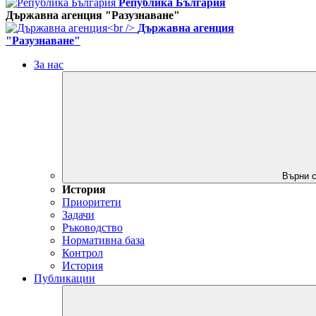
Република България
Държавна агенция "Разузнаване"
Държавна агенция
"Разузнаване"
За нас
Върни с
История
Приоритети
Задачи
Ръководство
Нормативна база
Контрол
История
Публикации