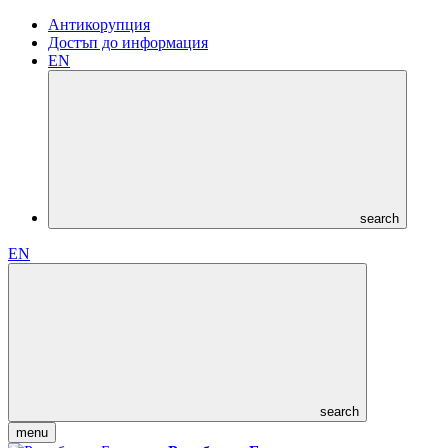
Антикорупция
Достъп до информация
EN
search
EN
search
menu