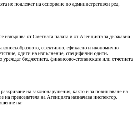
ията не подлежат на оспорване по административен ред.
се извършва от Сметната палата и от Агенцията за държавна
законосъобразното, ефективно, ефикасно и икономично
етствие, одити на изпълнение, специфични одити.
о уреждат бюджетната, финансово-стопанската или отчетната
разкриване на закононарушения, както и за повишаване на
е на председателя на Агенцията назначава инспектор.
ошение на: