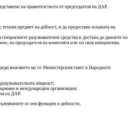
дставени на правителството от председателя на ДАР.
 техния предмет на дейност, и да предостави исканата му
 специалните разузнавателни средства и достъпа до данните по
ние, на председателя на комисията или по своя инициатива.
преди внасянето му от Министерския съвет в Народното
 разузнавателната общност;
държави и международни организации;
ля на ДАР.
пълняваните от нея функции и дейности.