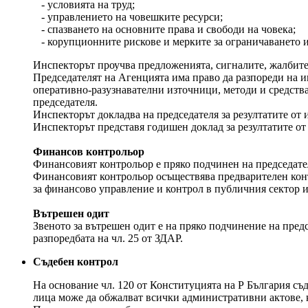
- условията на труд;
- управлението на човешките ресурси;
- спазването на основните права и свободи на човека;
- корупционните рискове и мерките за ограничаването 
Инспекторът проучва предложенията, сигналите, жалбите 
Председателят на Агенцията има право да разпореди на и
оперативно-разузнавателни източници, методи и средства
председателя.
Инспекторът докладва на председателя за резултатите от
Инспекторът представя годишен доклад за резултатите от
Финансов контрольор
Финансовият контрольор е пряко подчинен на председате
Финансовият контрольор осъществява предварителен контр
за финансово управление и контрол в публичния сектор и
Вътрешен одит
Звеното за вътрешен одит е на пряко подчинение на пред
разпоредбата на чл. 25 от ЗДАР.
Съдебен контрол
На основание чл. 120 от Конституцията на Р България съ
лица може да обжалват всички административни актове, ко