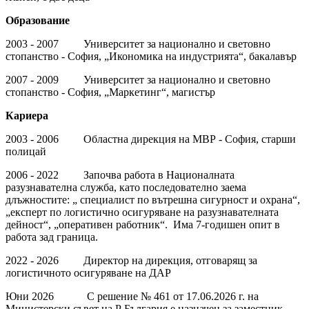
Образование
2003 - 2007 Университет за национално и световно
стопанство - София, „Икономика на индустрията“, бакалавър
2007 - 2009 Университет за национално и световно
стопанство - София, „Маркетинг“, магистър
Кариера
2003 - 2006 Областна дирекция на МВР - София, старши
полицай
2006 - 2022 Започва работа в Националната
разузнавателна служба, като последователно заема
длъжностите: „ специалист по вътрешна сигурност и охрана“,
„експерт по логистично осигуряване на разузнавателната
дейност“, „оперативен работник“. Има 7-годишен опит в
работа зад граница.
2022 - 2026 Директор на дирекция, отговарящ за
логистичното осигуряване на ДАР
Юни 2026 С решение № 461 от 17.06.2026 г. на
Министерски съвет на Р България е назначен за заместник